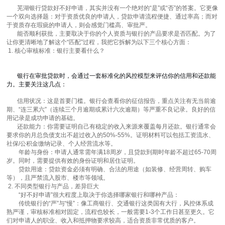
芜湖银行贷款
好不好申请，其实并没有一个绝对的“是”或“否”的答案。它更像
一个双向选择题：对于资质优良的申请人，贷款申请流程便捷、通过率高；而对
于资质存在瑕疵的申请人，则会感觉门槛高、审批严。
能否顺利获批，主要取决于你的个人资质与银行的产品要求是否匹配。为了
让你更清晰地了解这个“匹配”过程，我把它拆解为以下三个核心方面：
1. 核心审核标准：银行主要看什么？
银行在审批贷款时，会通过一套标准化的风控模型来评估你的信用和还款能
力。主要关注这几点：
信用状况：这是首要门槛。银行会查看你的征信报告，重点关注有无当前逾
期、“连三累六”（连续三个月逾期或累计六次逾期）等严重不良记录。良好的信
用记录是成功申请的基础。
还款能力：你需要证明自己有稳定的收入来源来覆盖每月还款。银行通常会
要求你的月总负债支出不超过收入的50%-55%。证明材料可以包括工资流水、
社保/公积金缴纳记录、个人经营流水等。
年龄与身份：申请人通常需年满18周岁，且贷款到期时年龄不超过65-70周
岁。同时，需要提供有效的身份证明和居住证明。
贷款用途：贷款资金必须有明确、合法的用途（如装修、经营周转、购车
等），且严禁流入股市、楼市等领域。
2. 不同类型银行与产品，差异巨大
“好不好申请”很大程度上取决于你选择哪家银行和哪种产品：
传统银行的“严”与“慢”：像工商银行、交通银行这类国有大行，风控体系成
熟严谨，审核标准相对固定，流程也较长，一般需要1-3个工作日甚至更久。它
们对申请人的职业、收入和抵押物要求较高，适合资质非常优质的客户。